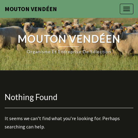
Skip
MOUTON VENDÉEN
Togg
to
navig
content
MOUTON VENDÉEN
Organisme Et Entreprise De Sélection
Nothing Found
Nothing
Found
It seems we can’t find what you’re looking for. Perhaps
searching can help.