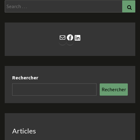
Search
Sea
for:
E-mail
Facebook
LinkedIn
Rechercher
Rechercher
Articles