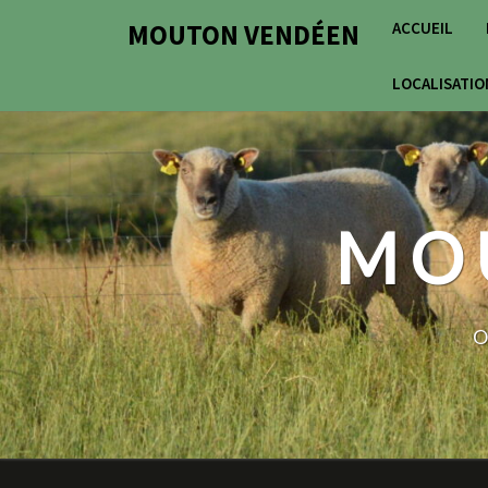
Skip
MOUTON VENDÉEN
ACCUEIL
to
content
LOCALISATIO
MO
O