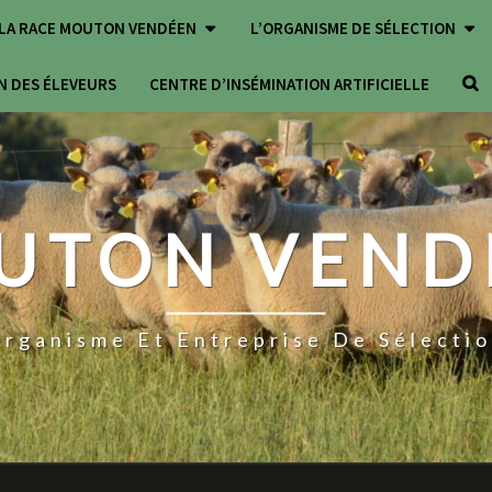
LA RACE MOUTON VENDÉEN
L’ORGANISME DE SÉLECTION
SEA
N DES ÉLEVEURS
CENTRE D’INSÉMINATION ARTIFICIELLE
ICO
UTON VEND
rganisme Et Entreprise De Sélecti