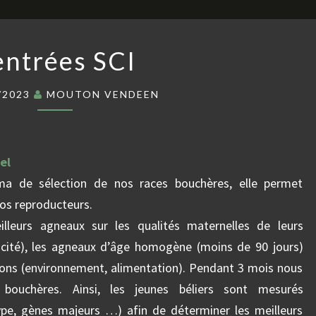
RENTRÉES
entrées SCI
SCI
/2023
MOUTON VENDEEN
el
ma de sélection de nos races bouchères, elle permet
nos reproducteurs.
lleurs agneaux sur les qualités maternelles de leurs
ificité), les agneaux d’âge homogène (moins de 90 jours)
ons (environnement, alimentation). Pendant 3 mois nous
 bouchères. Ainsi, les jeunes béliers sont mesurés
ype, gènes majeurs …) afin de déterminer les meilleurs