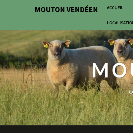
Skip
MOUTON VENDÉEN
ACCUEIL
to
content
LOCALISATIO
MO
O