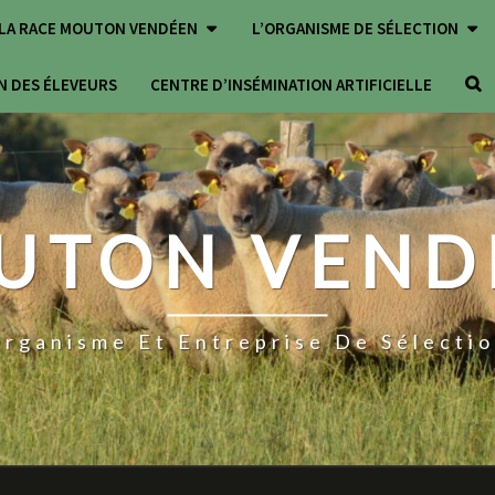
LA RACE MOUTON VENDÉEN
L’ORGANISME DE SÉLECTION
SEA
N DES ÉLEVEURS
CENTRE D’INSÉMINATION ARTIFICIELLE
ICO
UTON VEND
rganisme Et Entreprise De Sélecti