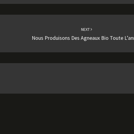
NEXT
Nous Produisons Des Agneaux Bio Toute L’a